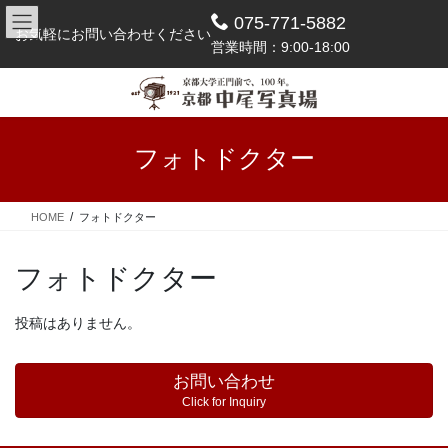
コ
ナ
075-771-5882
ン
ビ
お気軽にお問い合わせください
営業時間：9:00-18:00
テ
ゲ
ン
ー
ツ
シ
へ
ョ
ス
ン
フォトドクター
キ
に
ッ
移
プ
動
HOME
フォトドクター
フォトドクター
投稿はありません。
お問い合わせ
Click for Inquiry