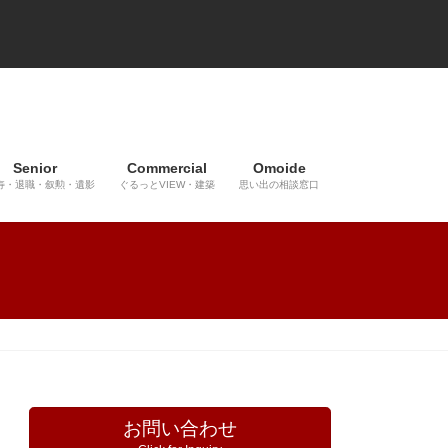
Senior
Commercial
Omoide
寿・退職・叙勲・遺影
ぐるっとVIEW・建築
思い出の相談窓口
お問い合わせ