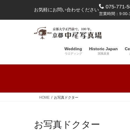
コ
ナ
075-771-5
お気軽にお問い合わせください
ン
ビ
営業時間：9:00-1
テ
ゲ
ン
ー
ツ
シ
へ
ョ
ス
ン
Wedding
Historic Japan
Ce
キ
に
ウエディング
国風装束
ッ
移
プ
動
HOME
お写真ドクター
お写真ドクター