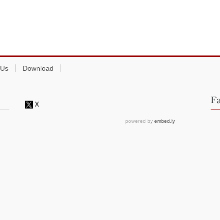
 Us
Download
F