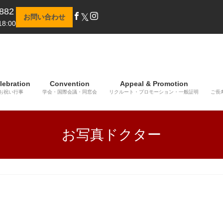
882
𝕏
お問い合わせ
8:00
lebration
Convention
Appeal & Promotion
お祝い行事
学会・国際会議・同窓会
リクルート・プロモーション・一般証明
ご長
お写真ドクター