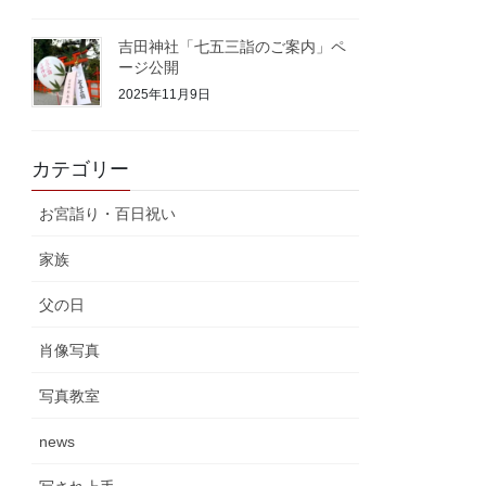
吉田神社「七五三詣のご案内」ペ
ージ公開
2025年11月9日
カテゴリー
お宮詣り・百日祝い
家族
父の日
肖像写真
写真教室
news