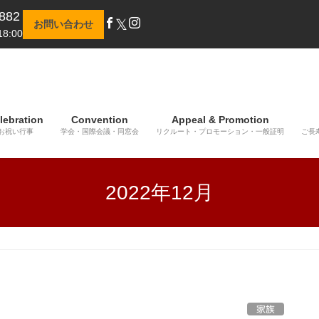
882
𝕏
お問い合わせ
8:00
lebration
Convention
Appeal & Promotion
お祝い行事
学会・国際会議・同窓会
リクルート・プロモーション・一般証明
ご長
2022年12月
家族