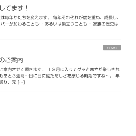
業してます！
族は毎年かたちを変えます。 毎年それぞれが歳を重ね、成長し、
ンバーが加わることも… あるいは巣立つことも… 家族の歴史は
news
日のご案内
ご案内させて頂きます。 １２月に入ってグッと寒さが厳しきな
もあと３週間…日に日に慌ただしさを感じる時期ですね〜。 年
り、元 […]