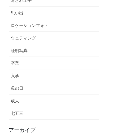
写され上手
思い出
ロケーションフォト
ウェディング
証明写真
卒業
入学
母の日
成人
七五三
アーカイブ