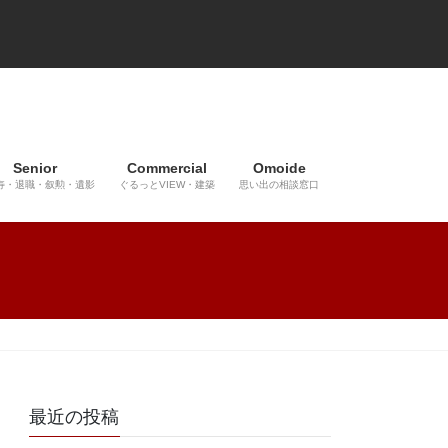
Senior
Commercial
Omoide
寿・退職・叙勲・遺影
ぐるっとVIEW・建築
思い出の相談窓口
最近の投稿