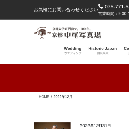
コ
ナ
075-771-5
お気軽にお問い合わせください
ン
ビ
営業時間：9:00-1
テ
ゲ
ン
ー
ツ
シ
へ
ョ
ス
ン
Wedding
Historic Japan
Ce
キ
に
ウエディング
国風装束
ッ
移
プ
動
HOME
2022年12月
2022年12月31日