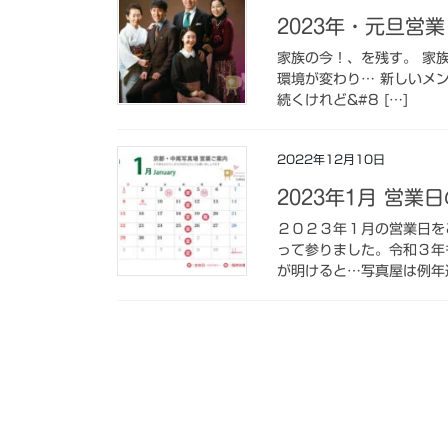
2023年・元旦営
家族の今！、を残す。 家
環境が変わり… 新しいメ
続くけれど&#8 […]
2022年12月10日
2023年1月 営業
２０２３年１月の営業日を
って参りました。令和３年
が明けると…写真屋は例年通