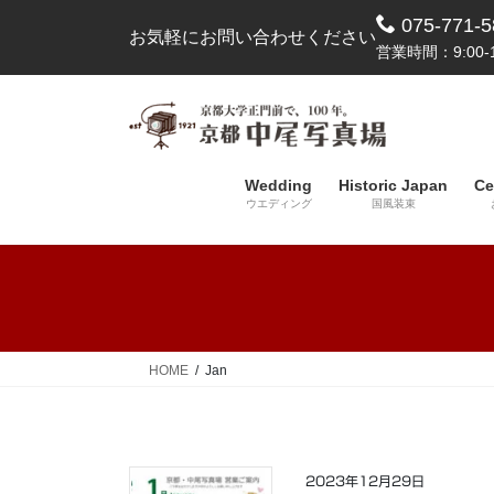
コ
ナ
075-771-5
お気軽にお問い合わせください
ン
ビ
営業時間：9:00-1
テ
ゲ
ン
ー
ツ
シ
へ
ョ
ス
ン
Wedding
Historic Japan
Ce
キ
に
ウエディング
国風装束
ッ
移
プ
動
HOME
Jan
2023年12月29日