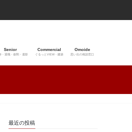
Senior
Commercial
Omoide
寿・退職・叙勲・遺影
ぐるっとVIEW・建築
思い出の相談窓口
最近の投稿