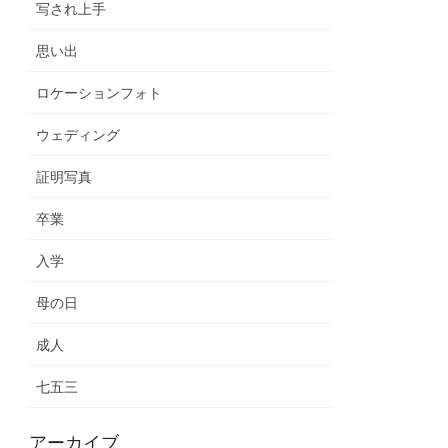
写され上手
思い出
ロケーションフォト
ウェディング
証明写真
卒業
入学
母の日
成人
七五三
アーカイブ