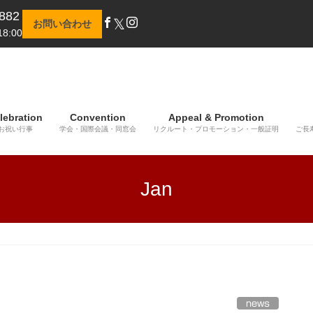
882
𝕏
お問い合わせ
8:00
lebration
Convention
Appeal & Promotion
お祝い行事
学会・国際会議・同窓会
リクルート・プロモーション・一般証明
ご長
Jan
news