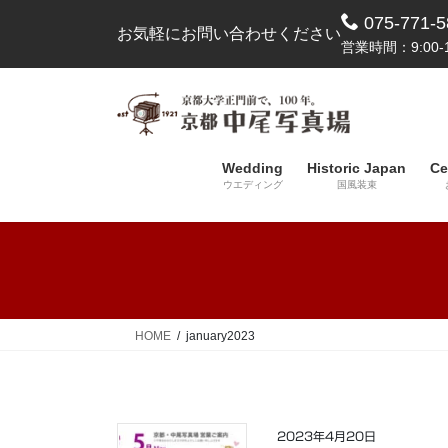
コ
ナ
075-771-5
お気軽にお問い合わせください
ン
ビ
営業時間：9:00-1
テ
ゲ
ン
ー
ツ
シ
へ
ョ
ス
ン
Wedding
Historic Japan
Ce
キ
に
ウエディング
国風装束
ッ
移
プ
動
HOME
january2023
2023年4月20日