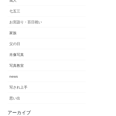
成人
七五三
お宮詣り・百日祝い
家族
父の日
肖像写真
写真教室
news
写され上手
思い出
アーカイブ