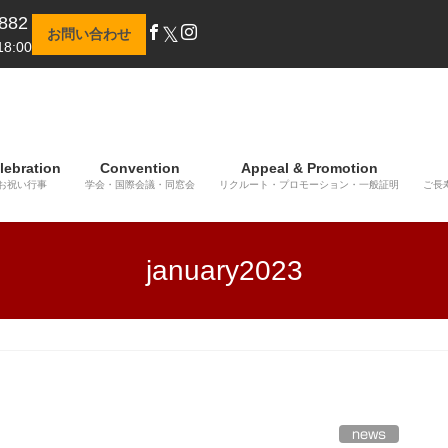
882
𝕏
お問い合わせ
8:00
lebration
Convention
Appeal & Promotion
お祝い行事
学会・国際会議・同窓会
リクルート・プロモーション・一般証明
ご長
january2023
news