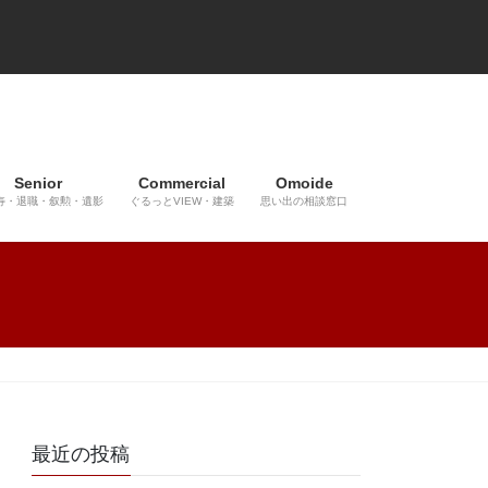
Senior
Commercial
Omoide
寿・退職・叙勲・遺影
ぐるっとVIEW・建築
思い出の相談窓口
最近の投稿